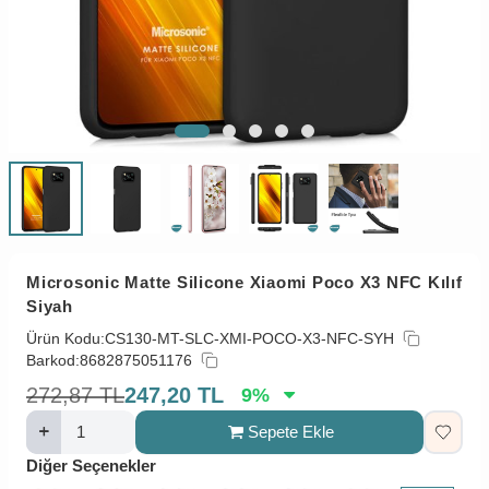
Microsonic Matte Silicone Xiaomi Poco X3 NFC Kılıf
Siyah
Ürün Kodu:
CS130-MT-SLC-XMI-POCO-X3-NFC-SYH
Barkod:
8682875051176
272,87
TL
247,20
TL
9
%
Sepete Ekle
Diğer Seçenekler