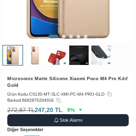
Microsonic Matte Silicone Xiaomi Poco M4 Pro Kılıf
Gold
Ürün Kodu:
CS130-MT-SLC-XMI-PC-M4-PRO-GLD
Barkod:
8682875204916
272,87
TL
247,20
TL
9
%
Stok Alarmı
Diğer Seçenekler