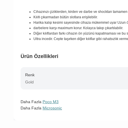
Cihazınızı çiziklerden, kirden ve darbe ve shocktan tamamen
Kılıfı çıkarmadan bütün slotlara erişilebilir.
Harika kalıp kesimi sayesinde cihaza mükemmel uyar Uzun 
darbelere karşı maximum korur. Kolayca takıp çıkartılabilir.
Diğer kılıflardan farkı cihazın ön yüzünü kapatmaması ve bu 
Ultra incedir. Cepte taşırken diğer kılıflar gibi rahatsızlık verm
Ürün Özellikleri
Renk
Gold
Daha Fazla
Poco M3
Daha Fazla
Microsonic