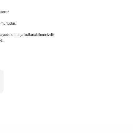
 korur
ömürlüdür,
sayede rahatça kullanabilmenizdir.
ez.