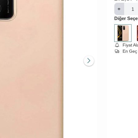
Diğer Seçe
Fiyat A
En Geç