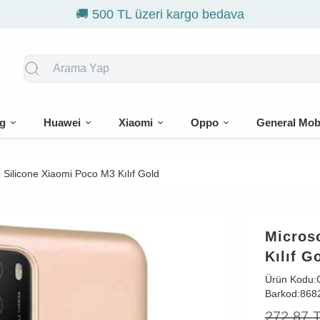
g
Huawei
Xiaomi
Oppo
General Mob
 Silicone Xiaomi Poco M3 Kılıf Gold
Micros
Kılıf G
Ürün Kodu:
Barkod:
868
272,87