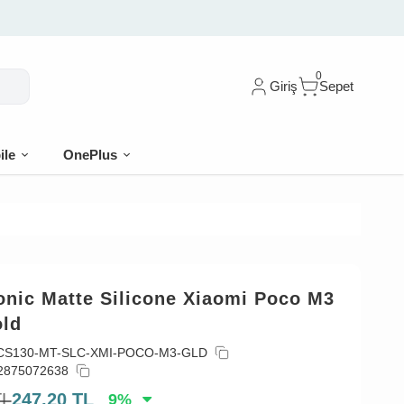
🎁 İlk siparişe %10 indirim
0
Giriş
Sepet
ile
OnePlus
onic Matte Silicone Xiaomi Poco M3
old
CS130-MT-SLC-XMI-POCO-M3-GLD
2875072638
TL
247,20
TL
9
%