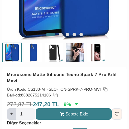
Microsonic Matte Silicone Tecno Spark 7 Pro Kılıf
Mavi
Ürün Kodu:
CS130-MT-SLC-TCN-SPRK-7-PRO-MVI
Barkod:
8682875214106
272,87
TL
247,20
TL
9
%
Sepete Ekle
Diğer Seçenekler