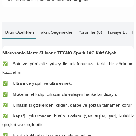
Ürün Özellikleri
Taksit Seçenekleri
Yorumlar (0)
Tavsiye Et
Te
Microsonic Matte Silicone TECNO Spark 10C Kılıf Siyah
✅
Soft ve pürüzsüz yüzey ile telefonunuza farklı bir görünüm
kazandırır.
✅
Ultra ince yapılı ve ultra esnek.
✅
Mükemmel kalıp, cihazınızla eşleşen harika bir dizayn.
✅
Cihazınızı çiziklerden, kirden, darbe ve şoktan tamamen korur.
✅
Kapağı çıkarmadan bütün slotlara (yan tuşlar, şarj, kulaklık
girişleri vs) erişilebilir.
✅
Harika kalıbıyla cihazınıza mükemmel uyar.