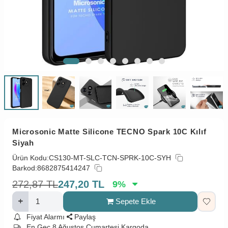
Microsonic Matte Silicone TECNO Spark 10C Kılıf
Siyah
Ürün Kodu:
CS130-MT-SLC-TCN-SPRK-10C-SYH
Barkod:
8682875414247
272,87
TL
247,20
TL
9
%
Sepete Ekle
Fiyat Alarmı
Paylaş
En Geç 8 Ağustos Cumartesi Kargoda