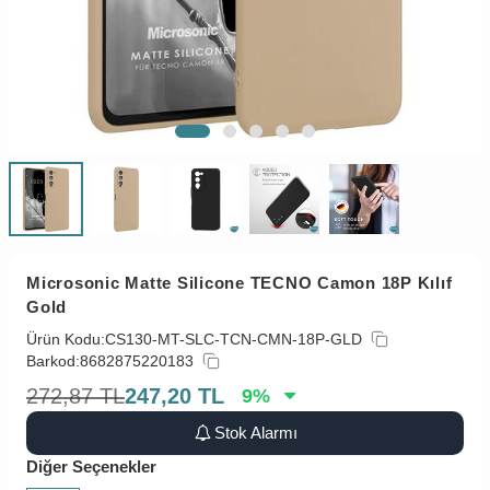
Microsonic Matte Silicone TECNO Camon 18P Kılıf
Gold
Ürün Kodu:
CS130-MT-SLC-TCN-CMN-18P-GLD
Barkod:
8682875220183
272,87
TL
247,20
TL
9
%
Stok Alarmı
Diğer Seçenekler