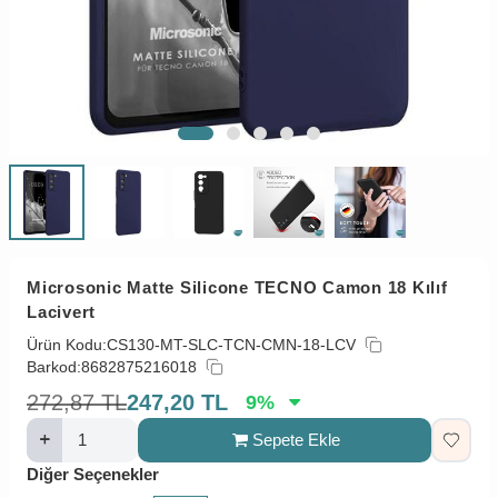
Microsonic Matte Silicone TECNO Camon 18 Kılıf
Lacivert
Ürün Kodu:
CS130-MT-SLC-TCN-CMN-18-LCV
Barkod:
8682875216018
272,87
TL
247,20
TL
9
%
Sepete Ekle
Diğer Seçenekler