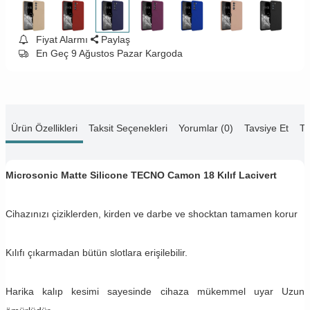
Fiyat Alarmı
Paylaş
En Geç 9 Ağustos Pazar Kargoda
Ürün Özellikleri
Taksit Seçenekleri
Yorumlar (0)
Tavsiye Et
Te
Microsonic Matte Silicone TECNO Camon 18 Kılıf Lacivert
Cihazınızı çiziklerden, kirden ve darbe ve shocktan tamamen korur
Kılıfı çıkarmadan bütün slotlara erişilebilir.
Harika kalıp kesimi sayesinde cihaza mükemmel uyar Uzun