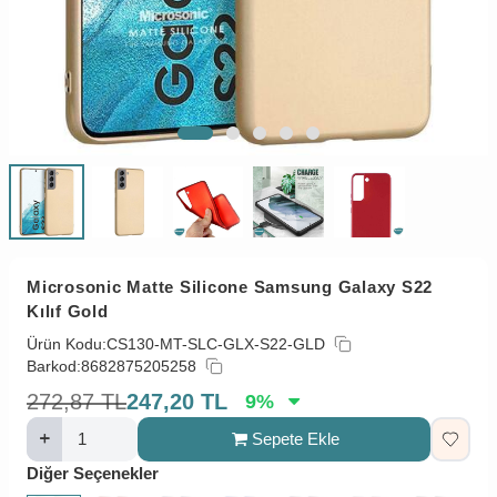
Microsonic Matte Silicone Samsung Galaxy S22
Kılıf Gold
Ürün Kodu:
CS130-MT-SLC-GLX-S22-GLD
Barkod:
8682875205258
272,87
TL
247,20
TL
9
%
Sepete Ekle
Diğer Seçenekler