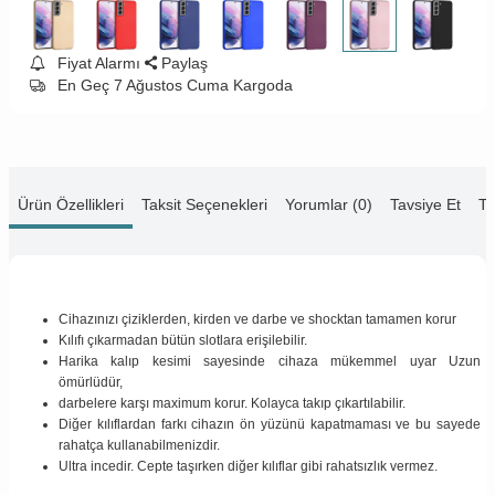
Fiyat Alarmı
Paylaş
En Geç 7 Ağustos Cuma Kargoda
Ürün Özellikleri
Taksit Seçenekleri
Yorumlar (0)
Tavsiye Et
Te
Cihazınızı çiziklerden, kirden ve darbe ve shocktan tamamen korur
Kılıfı çıkarmadan bütün slotlara erişilebilir.
Harika kalıp kesimi sayesinde cihaza mükemmel uyar Uzun
ömürlüdür,
darbelere karşı maximum korur. Kolayca takıp çıkartılabilir.
Diğer kılıflardan farkı cihazın ön yüzünü kapatmaması ve bu sayede
rahatça kullanabilmenizdir.
Ultra incedir. Cepte taşırken diğer kılıflar gibi rahatsızlık vermez.