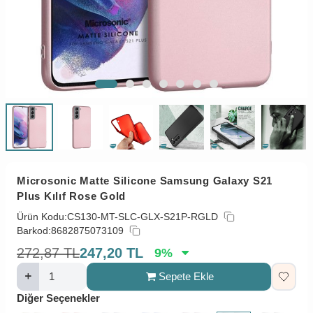
Microsonic Matte Silicone Samsung Galaxy S21
Plus Kılıf Rose Gold
Ürün Kodu:
CS130-MT-SLC-GLX-S21P-RGLD
Barkod:
8682875073109
272,87
TL
247,20
TL
9
%
Sepete Ekle
Diğer Seçenekler