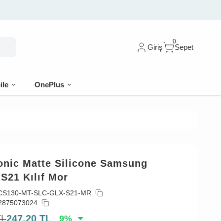
dirim
0
Giriş
Sepet
ile
OnePlus
onic Matte Silicone Samsung
S21 Kılıf Mor
CS130-MT-SLC-GLX-S21-MR
2875073024
TL
247,20
TL
9
%