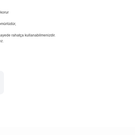
 korur
ömürlüdür,
sayede rahatça kullanabilmenizdir.
ez.