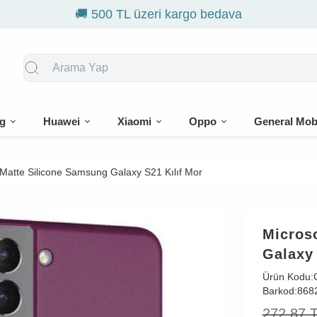
🎁 İlk siparişe %10 in
g
Huawei
Xiaomi
Oppo
General Mob
Matte Silicone Samsung Galaxy S21 Kılıf Mor
Micros
Galaxy 
Ürün Kodu:
Barkod:
868
272,87