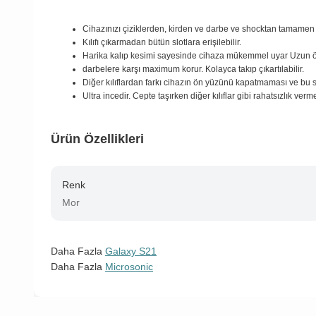
Cihazınızı çiziklerden, kirden ve darbe ve shocktan tamamen
Kılıfı çıkarmadan bütün slotlara erişilebilir.
Harika kalıp kesimi sayesinde cihaza mükemmel uyar Uzun 
darbelere karşı maximum korur. Kolayca takıp çıkartılabilir.
Diğer kılıflardan farkı cihazın ön yüzünü kapatmaması ve bu 
Ultra incedir. Cepte taşırken diğer kılıflar gibi rahatsızlık verm
Ürün Özellikleri
Renk
Mor
Daha Fazla
Galaxy S21
Daha Fazla
Microsonic