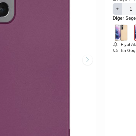
Diğer Seçe
Fiyat A
En Geç 