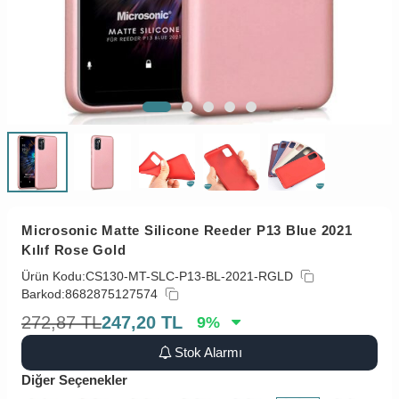
Microsonic Matte Silicone Reeder P13 Blue 2021
Kılıf Rose Gold
Ürün Kodu:
CS130-MT-SLC-P13-BL-2021-RGLD
Barkod:
8682875127574
272,87
TL
247,20
TL
9
%
Stok Alarmı
Diğer Seçenekler