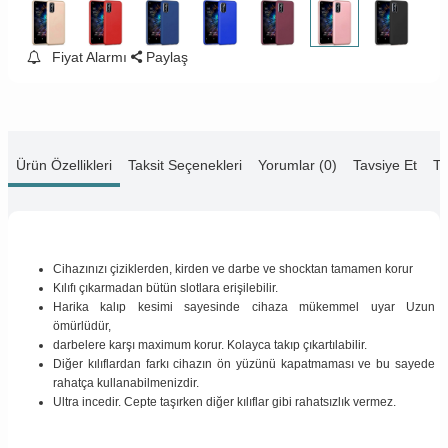
Fiyat Alarmı
Paylaş
Ürün Özellikleri
Taksit Seçenekleri
Yorumlar (0)
Tavsiye Et
Te
Cihazınızı çiziklerden, kirden ve darbe ve shocktan tamamen korur
Kılıfı çıkarmadan bütün slotlara erişilebilir.
Harika kalıp kesimi sayesinde cihaza mükemmel uyar Uzun
ömürlüdür,
darbelere karşı maximum korur. Kolayca takıp çıkartılabilir.
Diğer kılıflardan farkı cihazın ön yüzünü kapatmaması ve bu sayede
rahatça kullanabilmenizdir.
Ultra incedir. Cepte taşırken diğer kılıflar gibi rahatsızlık vermez.