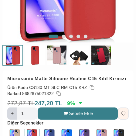
Microsonic Matte Silicone Realme C15 Kılıf Kırmızı
Ürün Kodu:
CS130-MT-SLC-RM-C15-KRZ
Barkod:
8682875021322
272,87
TL
247,20
TL
9
%
Sepete Ekle
Diğer Seçenekler