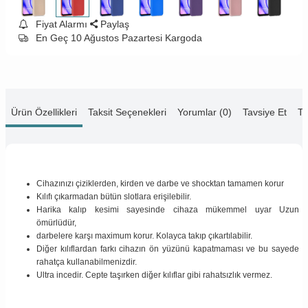
Fiyat Alarmı
Paylaş
En Geç 10 Ağustos Pazartesi Kargoda
Ürün Özellikleri
Taksit Seçenekleri
Yorumlar (0)
Tavsiye Et
Te
Cihazınızı çiziklerden, kirden ve darbe ve shocktan tamamen korur
Kılıfı çıkarmadan bütün slotlara erişilebilir.
Harika kalıp kesimi sayesinde cihaza mükemmel uyar Uzun
ömürlüdür,
darbelere karşı maximum korur. Kolayca takıp çıkartılabilir.
Diğer kılıflardan farkı cihazın ön yüzünü kapatmaması ve bu sayede
rahatça kullanabilmenizdir.
Ultra incedir. Cepte taşırken diğer kılıflar gibi rahatsızlık vermez.