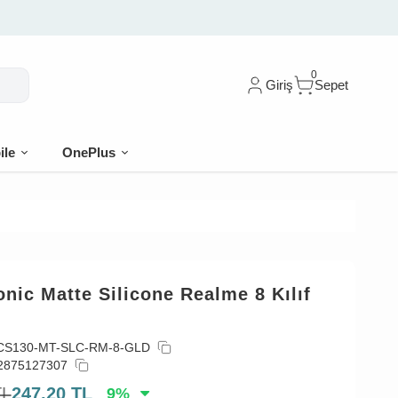
🎁 İlk siparişe %10 indirim
0
Giriş
Sepet
ile
OnePlus
nic Matte Silicone Realme 8 Kılıf
CS130-MT-SLC-RM-8-GLD
2875127307
TL
247,20
TL
9
%