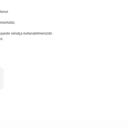
 korur
ömürlüdür,
sayede rahatça kullanabilmenizdir.
ez.