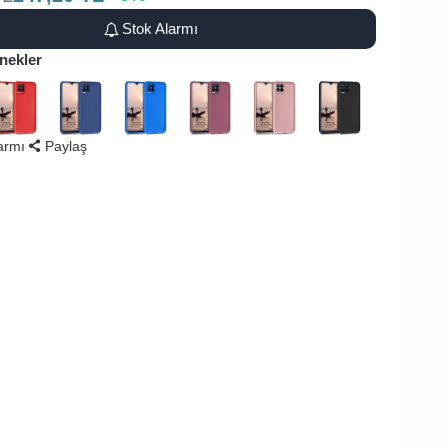
Stok Alarmı
nekler
larmı
Paylaş