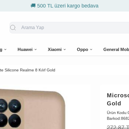
g
Huawei
Xiaomi
Oppo
General Mob
e Silicone Realme 8 Kılıf Gold
Microso
Gold
Ürün Kodu:
Barkod:
868
272,87