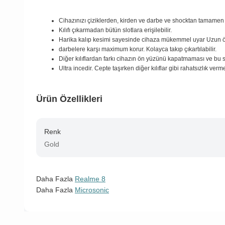
Cihazınızı çiziklerden, kirden ve darbe ve shocktan tamamen
Kılıfı çıkarmadan bütün slotlara erişilebilir.
Harika kalıp kesimi sayesinde cihaza mükemmel uyar Uzun 
darbelere karşı maximum korur. Kolayca takıp çıkartılabilir.
Diğer kılıflardan farkı cihazın ön yüzünü kapatmaması ve bu 
Ultra incedir. Cepte taşırken diğer kılıflar gibi rahatsızlık verm
Ürün Özellikleri
Renk
Gold
Daha Fazla
Realme 8
Daha Fazla
Microsonic