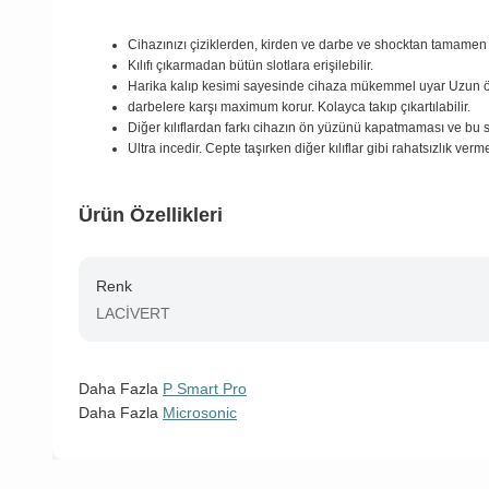
Cihazınızı çiziklerden, kirden ve darbe ve shocktan tamamen
Kılıfı çıkarmadan bütün slotlara erişilebilir.
Harika kalıp kesimi sayesinde cihaza mükemmel uyar Uzun 
darbelere karşı maximum korur. Kolayca takıp çıkartılabilir.
Diğer kılıflardan farkı cihazın ön yüzünü kapatmaması ve bu 
Ultra incedir. Cepte taşırken diğer kılıflar gibi rahatsızlık verm
Ürün Özellikleri
Renk
LACİVERT
Daha Fazla
P Smart Pro
Daha Fazla
Microsonic