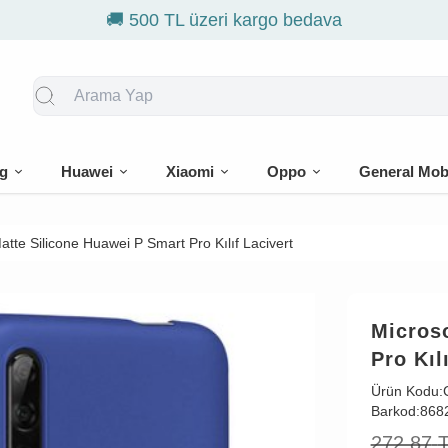

g
Huawei
Xiaomi
Oppo
General Mob
atte Silicone Huawei P Smart Pro Kılıf Lacivert
Micros
Pro Kıl
Ürün Kodu:
Barkod:
868
272,87