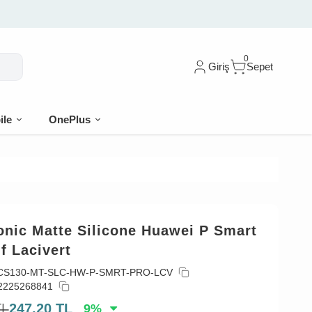
 İlk siparişe %10 indirim
0
Giriş
Sepet
ile
OnePlus
onic Matte Silicone Huawei P Smart
ıf Lacivert
CS130-MT-SLC-HW-P-SMRT-PRO-LCV
2225268841
TL
247,20
TL
9
%