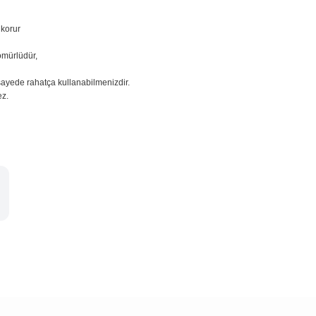
 korur
ömürlüdür,
sayede rahatça kullanabilmenizdir.
ez.