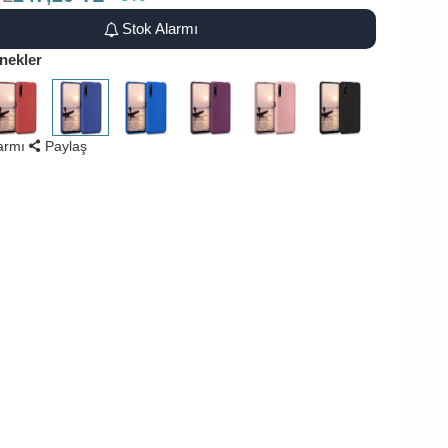
Stok Alarmı
nekler
larmı
Paylaş