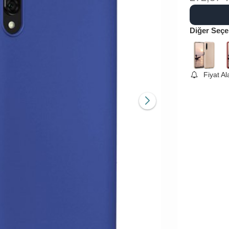
Diğer Seçe
Fiyat A