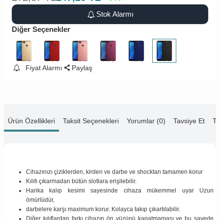
Stok Alarmı
Diğer Seçenekler
Fiyat Alarmı
Paylaş
Ürün Özellikleri
Taksit Seçenekleri
Yorumlar (0)
Tavsiye Et
Te
Cihazınızı çiziklerden, kirden ve darbe ve shocktan tamamen korur
Kılıfı çıkarmadan bütün slotlara erişilebilir.
Harika kalıp kesimi sayesinde cihaza mükemmel uyar Uzun
ömürlüdür,
darbelere karşı maximum korur. Kolayca takıp çıkartılabilir.
Diğer kılıflardan farkı cihazın ön yüzünü kapatmaması ve bu sayede