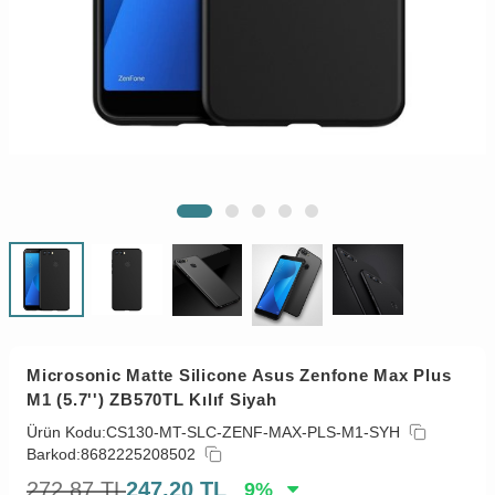
Microsonic Matte Silicone Asus Zenfone Max Plus
M1 (5.7'') ZB570TL Kılıf Siyah
Ürün Kodu:
CS130-MT-SLC-ZENF-MAX-PLS-M1-SYH
Barkod:
8682225208502
272,87
TL
247,20
TL
9
%