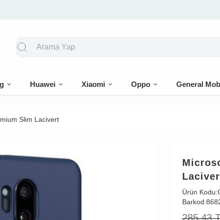
🎁 İlk siparişe %10 indirim
g
Huawei
Xiaomi
Oppo
General Mob
emium Slim Lacivert
Micros
Laciver
Ürün Kodu:
Barkod:
868
285,43