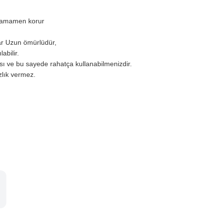
n tamamen korur
ar Uzun ömürlüdür,
ılabilir.
ası ve bu sayede rahatça kullanabilmenizdir.
ızlık vermez.