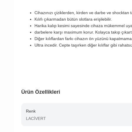
Cihazınızı çiziklerden, kirden ve darbe ve shockta
Kılıfı çıkarmadan bütün slotlara erişilebilir.
Harika kalıp kesimi sayesinde cihaza mükemmel uy
darbelere karşı maximum korur. Kolayca takıp çıkart
Diğer kılıflardan farkı cihazın ön yüzünü kapatmam
Ultra incedir. Cepte taşırken diğer kılıflar gibi rahats
Ürün Özellikleri
Renk
LACİVERT