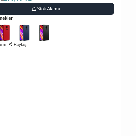
Stok Alarmı
nekler
larmı
Paylaş