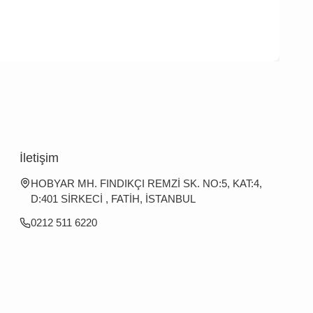
İletişim
HOBYAR MH. FINDIKÇI REMZİ SK. NO:5, KAT:4,
D:401 SİRKECİ , FATİH, İSTANBUL
0212 511 6220