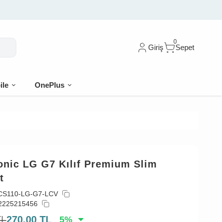
0
Giriş
Sepet
ile
OnePlus
onic LG G7 Kılıf Premium Slim
t
CS110-LG-G7-LCV
2225215456
TL
270,00
TL
5
%