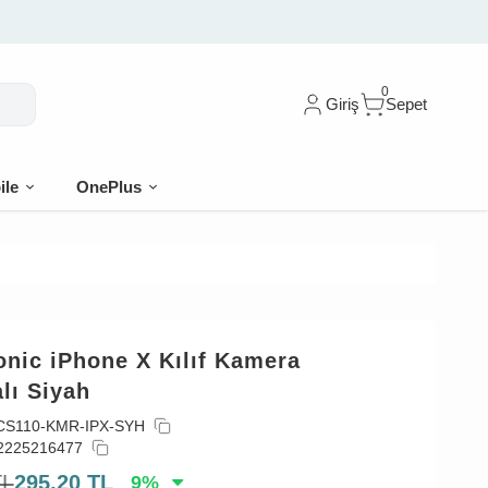
0
Giriş
Sepet
ile
OnePlus
nic iPhone X Kılıf Kamera
lı Siyah
CS110-KMR-IPX-SYH
2225216477
TL
295,20
TL
9
%