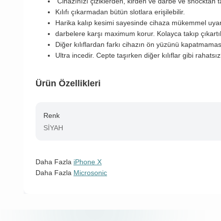
Cihazınızı çiziklerden, kirden ve darbe ve shocktan
Kılıfı çıkarmadan bütün slotlara erişilebilir.
Harika kalıp kesimi sayesinde cihaza mükemmel uya
darbelere karşı maximum korur. Kolayca takıp çıkartıla
Diğer kılıflardan farkı cihazın ön yüzünü kapatmamas
Ultra incedir. Cepte taşırken diğer kılıflar gibi rahatsı
Ürün Özellikleri
Renk
SİYAH
Daha Fazla
iPhone X
Daha Fazla
Microsonic