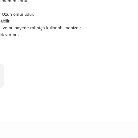
 tamamen korur
r Uzun ömürlüdür,
bilir.
ı ve bu sayede rahatça kullanabilmenizdir.
zlık vermez.