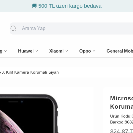
g
Huawei
Xiaomi
Oppo
General Mob
 X Kılıf Kamera Korumalı Siyah
Microso
Koruma
Ürün Kodu:
Barkod:
868
324,87