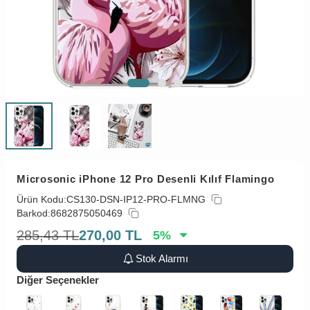
Microsonic iPhone 12 Pro Desenli Kılıf Flamingo
Ürün Kodu:
CS130-DSN-IP12-PRO-FLMNG
Barkod:
8682875050469
285,43
TL
270,00
TL
5
%
Stok Alarmı
Diğer Seçenekler