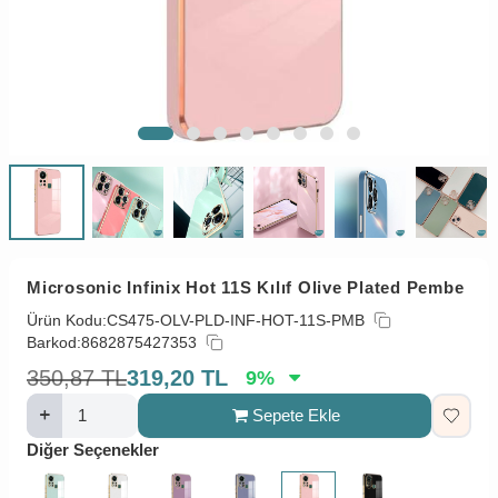
Microsonic Infinix Hot 11S Kılıf Olive Plated Pembe
Ürün Kodu:
CS475-OLV-PLD-INF-HOT-11S-PMB
Barkod:
8682875427353
350,87
TL
319,20
TL
9
%
Sepete Ekle
Diğer Seçenekler