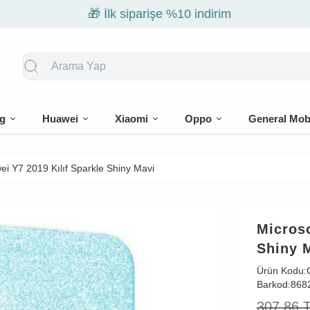
🎁 İlk siparişe %10 indirim
g
Huawei
Xiaomi
Oppo
General Mob
i Y7 2019 Kılıf Sparkle Shiny Mavi
Microso
Shiny 
Ürün Kodu:
Barkod:
868
307,86