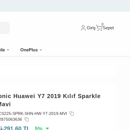
0
Giriş
Sepet
ile
OnePlus
nic Huawei Y7 2019 Kılıf Sparkle
Mavi
CS225-SPRK-SHN-HW-Y7-2019-MVI
2875063636
TL
291,60
TL
5
%