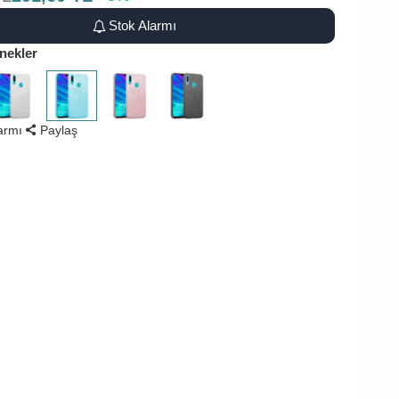
Stok Alarmı
nekler
larmı
Paylaş