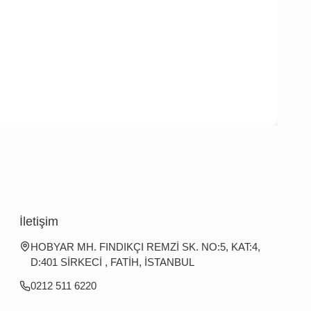
İletişim
HOBYAR MH. FINDIKÇI REMZİ SK. NO:5, KAT:4,
D:401 SİRKECİ , FATİH, İSTANBUL
0212 511 6220