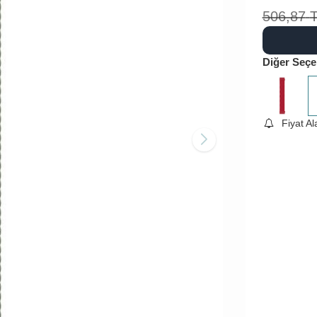
506,87
Diğer Seçe
Fiyat A