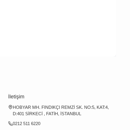
İletişim
HOBYAR MH. FINDIKÇI REMZİ SK. NO:5, KAT:4,
D:401 SİRKECİ , FATİH, İSTANBUL
0212 511 6220