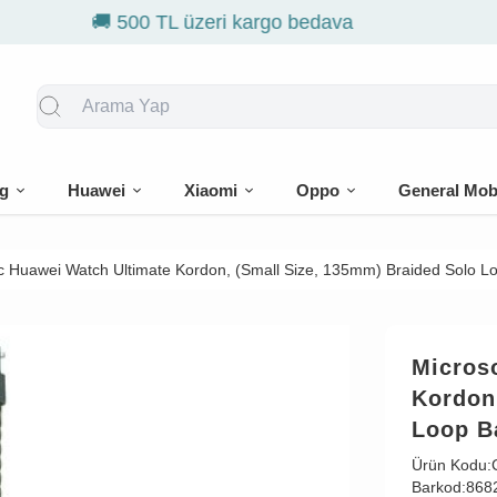
🎁 İlk sipari
g
Huawei
Xiaomi
Oppo
General Mob
c Huawei Watch Ultimate Kordon, (Small Size, 135mm) Braided Solo L
Micros
Kordon
Loop B
Ürün Kodu:
Barkod:
868