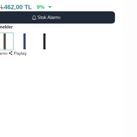
TL
462,00
TL
9
%
Stok Alarmı
nekler
larmı
Paylaş