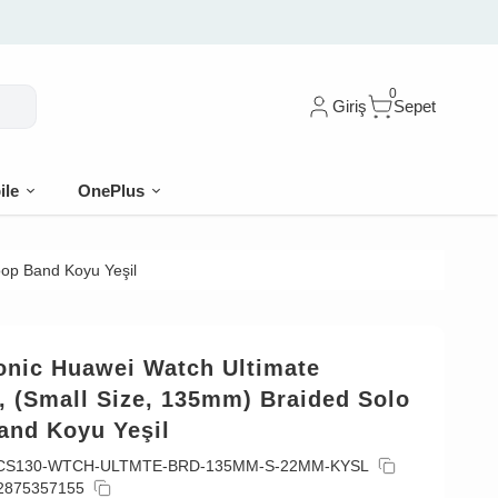
şe %10 indirim
0
Giriş
Sepet
ile
OnePlus
oop Band Koyu Yeşil
onic Huawei Watch Ultimate
, (Small Size, 135mm) Braided Solo
and Koyu Yeşil
CS130-WTCH-ULTMTE-BRD-135MM-S-22MM-KYSL
2875357155