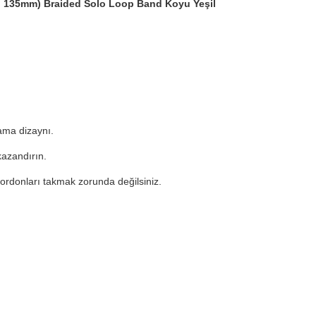
e, 135mm) Braided Solo Loop Band Koyu Yeşil
lama dizaynı.
kazandırın.
kordonları takmak zorunda değilsiniz.