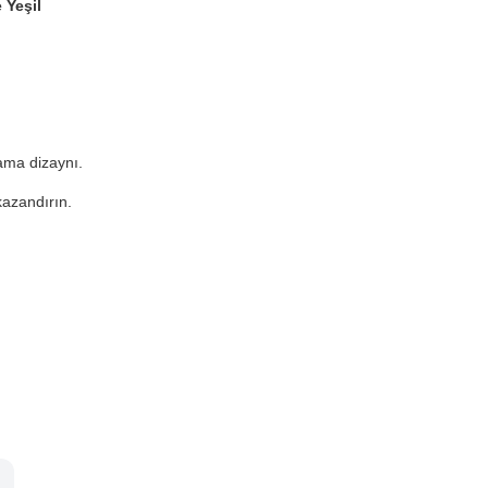
 Yeşil
ama dizaynı.
kazandırın.