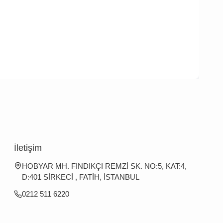
İletişim
HOBYAR MH. FINDIKÇI REMZİ SK. NO:5, KAT:4,
D:401 SİRKECİ , FATİH, İSTANBUL
0212 511 6220