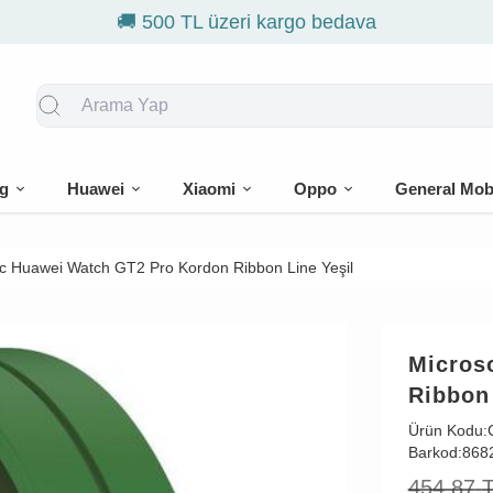
g
Huawei
Xiaomi
Oppo
General Mob
c Huawei Watch GT2 Pro Kordon Ribbon Line Yeşil
Micros
Ribbon 
Ürün Kodu:
Barkod:
868
454,87