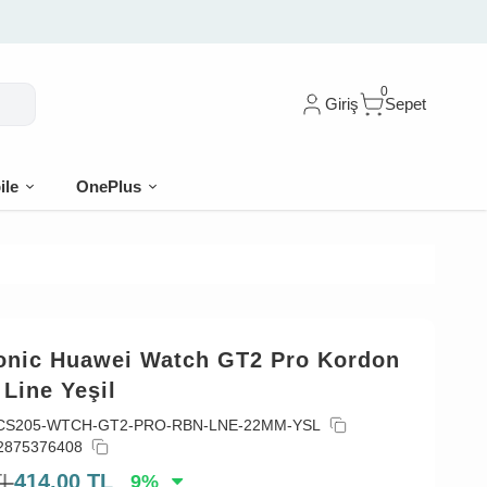
0
Giriş
Sepet
ile
OnePlus
onic Huawei Watch GT2 Pro Kordon
Line Yeşil
CS205-WTCH-GT2-PRO-RBN-LNE-22MM-YSL
2875376408
TL
414,00
TL
9
%