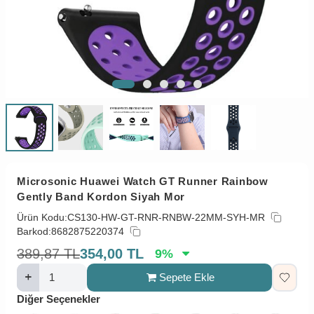
Microsonic Huawei Watch GT Runner Rainbow
Gently Band Kordon Siyah Mor
Ürün Kodu:
CS130-HW-GT-RNR-RNBW-22MM-SYH-MR
Barkod:
8682875220374
389,87
TL
354,00
TL
9
%
Sepete Ekle
Diğer Seçenekler