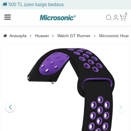
🎁 İlk siparişe %10 indirim
0
Anasayfa
Huawei
Watch GT Runner
Microsonic Huaw