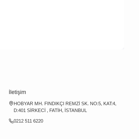
İletişim
HOBYAR MH. FINDIKÇI REMZİ SK. NO:5, KAT:4,
D:401 SİRKECİ , FATİH, İSTANBUL
0212 511 6220