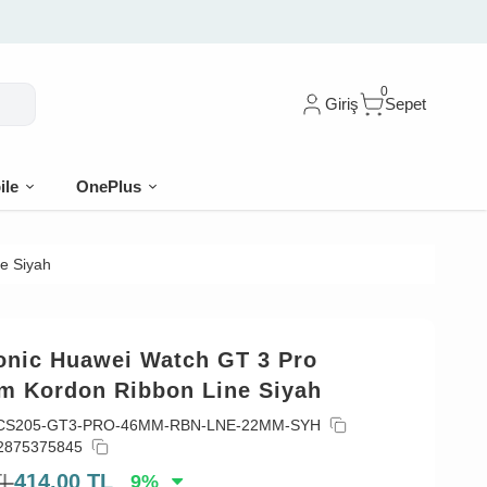
🎁 İlk siparişe %10 indirim
0
Giriş
Sepet
ile
OnePlus
e Siyah
onic Huawei Watch GT 3 Pro
um Kordon Ribbon Line Siyah
CS205-GT3-PRO-46MM-RBN-LNE-22MM-SYH
2875375845
TL
414,00
TL
9
%