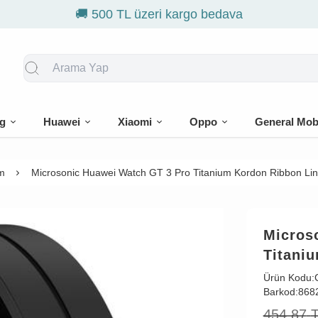
g
Huawei
Xiaomi
Oppo
General Mob
m
Microsonic Huawei Watch GT 3 Pro Titanium Kordon Ribbon Lin
Micros
Titani
Ürün Kodu:
Barkod:
868
454,87