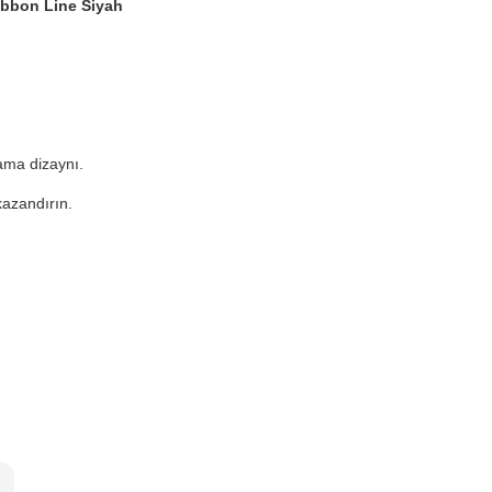
ibbon Line Siyah
ama dizaynı.
kazandırın.