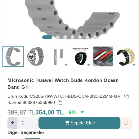
Microsonic Huawei Watch Buds Kordon Ocean
Band Gri
Ürün Kodu:
CS285-HW-WTCH-BDS-OCN-BND-22MM-GRI
Barkod:
8682875355960
389,87
TL
354,00
TL
9
%
Sepete Ekle
Diğer Seçenekler