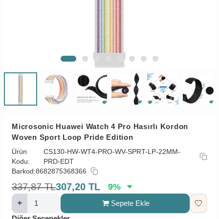
Microsonic Huawei Watch 4 Pro Hasırlı Kordon
Woven Sport Loop Pride Edition
Ürün
CS130-HW-WT4-PRO-WV-SPRT-LP-22MM-
Kodu:
PRD-EDT
Barkod:
8682875368366
337,87
TL
307,20
TL
9
%
Sepete Ekle
Diğer Seçenekler