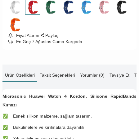
Fiyat Alarmı
Paylaş
En Geç 7 Ağustos Cuma Kargoda
Ürün Özellikleri
Taksit Seçenekleri
Yorumlar (0)
Tavsiye Et
Te
Microsonic Huawei Watch 4 Kordon, Silicone RapidBands
Kırmızı
✅
Esnek silikon malzeme, sağlam tasarım.
✅
Bükülmelere ve kırılmalara dayanıklı.
✅
Yıkanabilir ve suya dayanıklıdır.