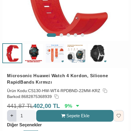
Microsonic Huawei Watch 4 Kordon, Silicone
RapidBands Kırmızı
Ürün Kodu:
CS130-HW-WT4-RPDBND-22MM-KRZ
Barkod:
8682875368939
441,87
TL
402,00
TL
9
%
Sepete Ekle
Diğer Seçenekler