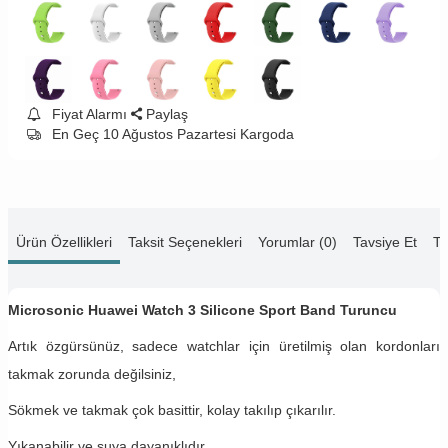
Fiyat Alarmı
Paylaş
En Geç 10 Ağustos Pazartesi Kargoda
Ürün Özellikleri
Taksit Seçenekleri
Yorumlar (0)
Tavsiye Et
Te
Microsonic Huawei Watch 3 Silicone Sport Band Turuncu
Artık özgürsünüz, sadece watchlar için üretilmiş olan kordonları
takmak zorunda değilsiniz,
Sökmek ve takmak çok basittir, kolay takılıp çıkarılır.
Yıkanabilir ve suya dayanıklıdır.