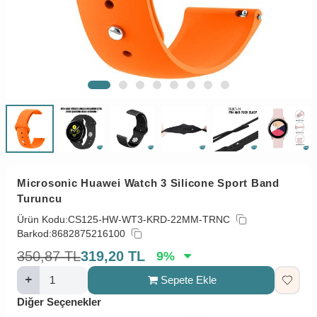
Microsonic Huawei Watch 3 Silicone Sport Band
Turuncu
Ürün Kodu:
CS125-HW-WT3-KRD-22MM-TRNC
Barkod:
8682875216100
350,87
TL
319,20
TL
9
%
Sepete Ekle
Diğer Seçenekler