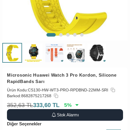
Microsonic Huawei Watch 3 Pro Kordon, Silicone
RapidBands Sarı
Ürün Kodu:
CS130-HW-WT3-PRO-RPDBND-22MM-SRI
Barkod:
8682875217268
352,63
TL
333,60
TL
5
%
Stok Alarmı
Diğer Seçenekler