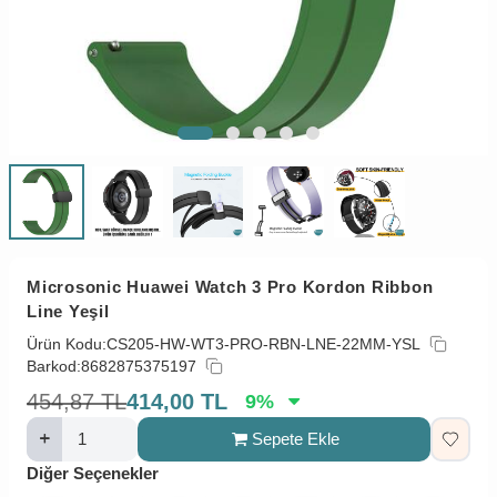
Microsonic Huawei Watch 3 Pro Kordon Ribbon
Line Yeşil
Ürün Kodu:
CS205-HW-WT3-PRO-RBN-LNE-22MM-YSL
Barkod:
8682875375197
454,87
TL
414,00
TL
9
%
Sepete Ekle
Diğer Seçenekler