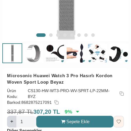
Microsonic Huawei Watch 3 Pro Hasırlı Kordon
Woven Sport Loop Beyaz
Ürün
CS130-HW-WT3-PRO-WV-SPRT-LP-22MM-
Kodu:
BYZ
Barkod:
8682875217091
337,87
TL
307,20
TL
9
%
Sepete Ekle
Diğer Seçenekler