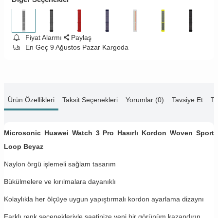
Fiyat Alarmı
Paylaş
En Geç 9 Ağustos Pazar Kargoda
Ürün Özellikleri
Taksit Seçenekleri
Yorumlar (0)
Tavsiye Et
Te
Microsonic Huawei Watch 3 Pro Hasırlı Kordon Woven Sport
Loop Beyaz
Naylon örgü işlemeli sağlam tasarım
Bükülmelere ve kırılmalara dayanıklı
Kolaylıkla her ölçüye uygun yapıştırmalı kordon ayarlama dizaynı
Farklı renk seçenekleriyle saatinize yeni bir görünüm kazandırın