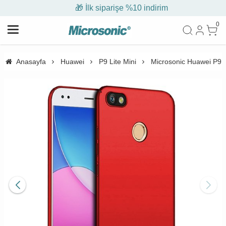
🎁 İlk siparişe %10 indirim
0
Anasayfa
Huawei
P9 Lite Mini
Microsonic Huawei P9 Li