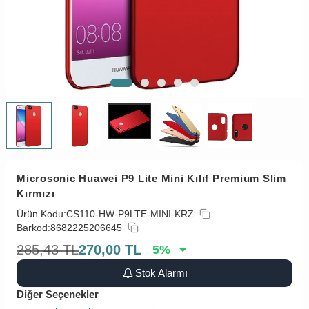
Microsonic Huawei P9 Lite Mini Kılıf Premium Slim
Kırmızı
Ürün Kodu:
CS110-HW-P9LTE-MINI-KRZ
Barkod:
8682225206645
285,43
TL
270,00
TL
5
%
Stok Alarmı
Diğer Seçenekler