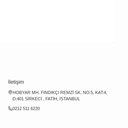
İletişim
HOBYAR MH. FINDIKÇI REMZİ SK. NO:5, KAT:4,
D:401 SİRKECİ , FATİH, İSTANBUL
0212 511 6220