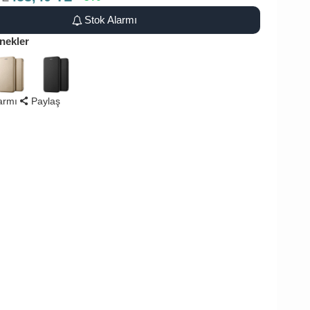
Stok Alarmı
nekler
larmı
Paylaş