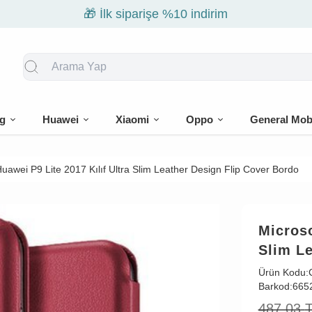
🎁 İlk siparişe %10 indirim
g
Huawei
Xiaomi
Oppo
General Mob
uawei P9 Lite 2017 Kılıf Ultra Slim Leather Design Flip Cover Bordo
Microso
Slim Le
Ürün Kodu:
Barkod:
665
487,03