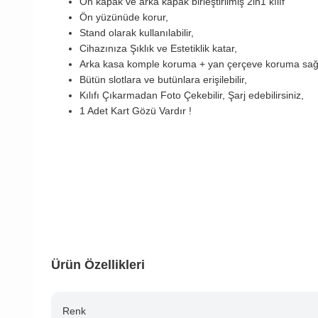
Ön kapak ve arka kapak birleştirilmiş 2in1 kılıf
Ön yüzünüde korur,
Stand olarak kullanılabilir,
Cihazınıza Şıklık ve Estetiklik katar,
Arka kasa komple koruma + yan çerçeve koruma sağl
Bütün slotlara ve butünlara erişilebilir,
Kılıfı Çıkarmadan Foto Çekebilir, Şarj edebilirsiniz,
1 Adet Kart Gözü Vardır !
Ürün Özellikleri
Renk