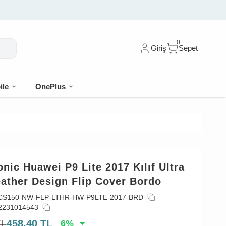
0
Giriş
Sepet
ile
OnePlus
nic Huawei P9 Lite 2017 Kılıf Ultra
ather Design Flip Cover Bordo
CS150-NW-FLP-LTHR-HW-P9LTE-2017-BRD
2231014543
TL
458,40
TL
6
%