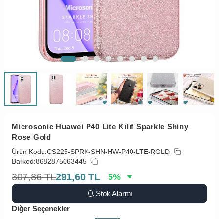
Microsonic Huawei P40 Lite Kılıf Sparkle Shiny
Rose Gold
Ürün Kodu:
CS225-SPRK-SHN-HW-P40-LTE-RGLD
Barkod:
8682875063445
307,86
TL
291,60
TL
5
%
Stok Alarmı
Diğer Seçenekler