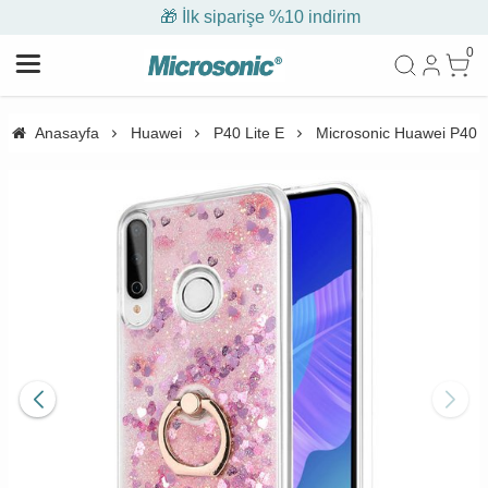
🎁 İlk siparişe %10 indirim
0
Anasayfa
Huawei
P40 Lite E
Microsonic Huawei P40 Li