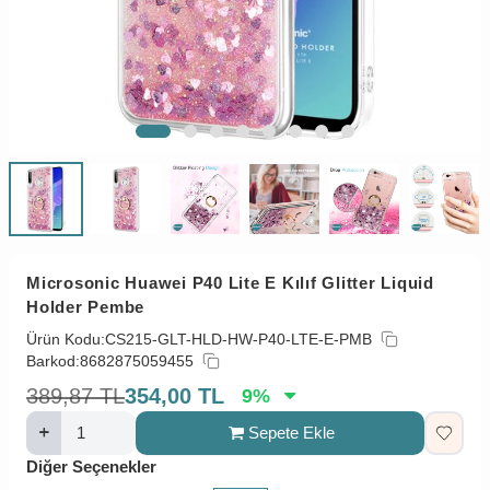
Microsonic Huawei P40 Lite E Kılıf Glitter Liquid
Holder Pembe
Ürün Kodu:
CS215-GLT-HLD-HW-P40-LTE-E-PMB
Barkod:
8682875059455
389,87
TL
354,00
TL
9
%
Sepete Ekle
Diğer Seçenekler