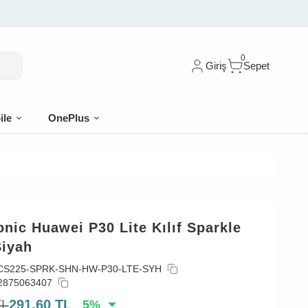
0
Giriş
Sepet
ile
OnePlus
nic Huawei P30 Lite Kılıf Sparkle
Siyah
CS225-SPRK-SHN-HW-P30-LTE-SYH
2875063407
TL
291,60
TL
5
%