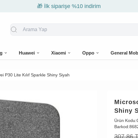
🎁 İlk siparişe %10 indirim
g
Huawei
Xiaomi
Oppo
General Mob
i P30 Lite Kılıf Sparkle Shiny Siyah
Microso
Shiny 
Ürün Kodu:
Barkod:
868
307,86