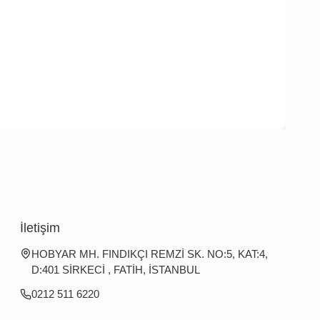
İletişim
HOBYAR MH. FINDIKÇI REMZİ SK. NO:5, KAT:4,
D:401 SİRKECİ , FATİH, İSTANBUL
0212 511 6220