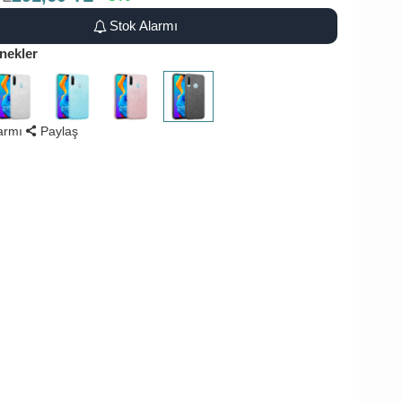
Stok Alarmı
nekler
larmı
Paylaş