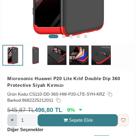
Microsonic Huawei P20 Lite Kılıf Double Dip 360
Protective Siyah Kırmızı
Ürün Kodu:
CS110-DD-360-HW-P20-LTE-SYH-KRZ
Barkod:
8682225212011
545,87
TL
496,80
TL
9
%
Sepete Ekle
Diğer Seçenekler