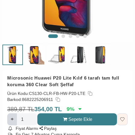
Microsonic Huawei P20 Lite Kılıf 6 tarafı tam full
koruma 360 Clear Soft Şeffaf
Ürün Kodu:
CS130-CLR-FB-HW-P20-LTE
Barkod:
8682225206911
389,87
TL
354,00
TL
9
%
Sepete Ekle
Fiyat Alarmı
Paylaş
En Geç 7 Ağustos Cuma Kargoda