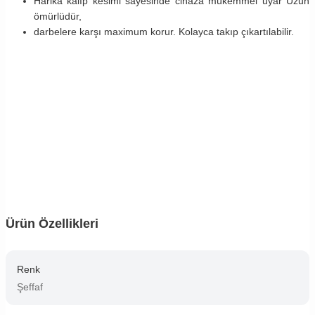
Harika kalıp kesimi sayesinde cihaza mükemmel uyar Uzun
ömürlüdür,
darbelere karşı maximum korur. Kolayca takıp çıkartılabilir.
Ürün Özellikleri
Renk
Şeffaf