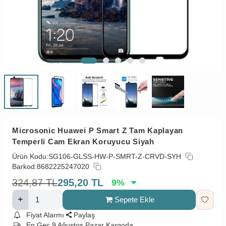
Microsonic Huawei P Smart Z Tam Kaplayan
Temperli Cam Ekran Koruyucu Siyah
Ürün Kodu:
SG106-GLSS-HW-P-SMRT-Z-CRVD-SYH
Barkod:
8682225247020
324,87
TL
295,20
TL
9
%
Sepete Ekle
Fiyat Alarmı
Paylaş
En Geç 9 Ağustos Pazar Kargoda