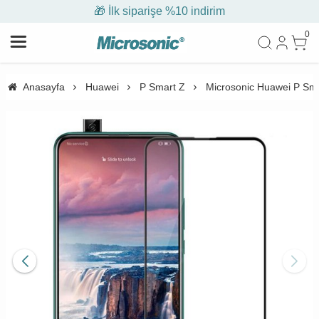
🎁 İlk siparişe %10 indirim
0
Anasayfa
Huawei
P Smart Z
Microsonic Huawei P Sm