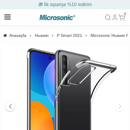
🎁 İlk siparişe %10 indirim
0
Anasayfa
Huawei
P Smart 2021
Microsonic Huawei P 