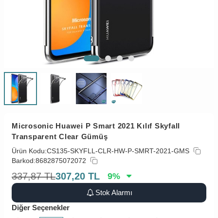
Microsonic Huawei P Smart 2021 Kılıf Skyfall
Transparent Clear Gümüş
Ürün Kodu:
CS135-SKYFLL-CLR-HW-P-SMRT-2021-GMS
Barkod:
8682875072072
337,87
TL
307,20
TL
9
%
Stok Alarmı
Diğer Seçenekler