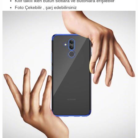
Kılıf takılı iken bütün slotlara ve butonlara erişilebilir
Foto Çekebilir , şarj edebilirsiniz