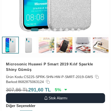
Microsonic Huawei P Smart 2019 Kılıf Sparkle
Shiny Gümüş
Ürün Kodu:
CS225-SPRK-SHN-HW-P-SMRT-2019-GMS
Barkod:
8682875063124
307,86
TL
291,60
TL
5
%
Stok Alarmı
Diğer Seçenekler