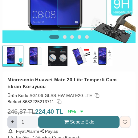
Microsonic Huawei Mate 20 Lite Temperli Cam
Ekran Koruyucu
Ürün Kodu:
SG106-GLSS-HW-MATE20-LTE
Barkod:
8682225213711
246,87
TL
224,40
TL
9
%
Sepete Ekle
Fiyat Alarmı
Paylaş
En Geç 7 Ağustos Cuma Kargoda