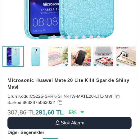
Microsonic Huawei Mate 20 Lite Kılıf Sparkle Shiny
Mavi
Ürün Kodu:
CS225-SPRK-SHN-HW-MATE20-LTE-MVI
Barkod:
8682875063032
307,86
TL
291,60
TL
5
%
Stok Alarmı
Diğer Seçenekler