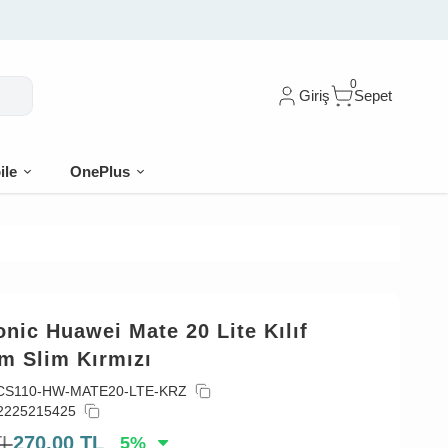
0
Giriş
Sepet
ile
OnePlus
nic Huawei Mate 20 Lite Kılıf
m Slim Kırmızı
CS110-HW-MATE20-LTE-KRZ
2225215425
TL
270,00
TL
5
%