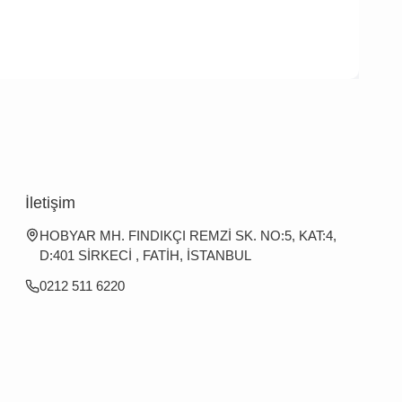
İletişim
HOBYAR MH. FINDIKÇI REMZİ SK. NO:5, KAT:4,
D:401 SİRKECİ , FATİH, İSTANBUL
0212 511 6220