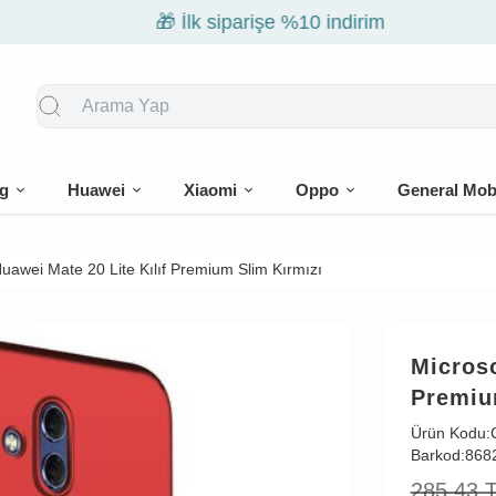
🎁 İlk siparişe %10 indirim
g
Huawei
Xiaomi
Oppo
General Mob
uawei Mate 20 Lite Kılıf Premium Slim Kırmızı
Microso
Premiu
Ürün Kodu:
Barkod:
868
285,43