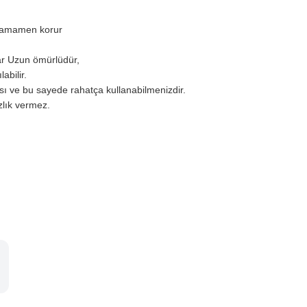
n tamamen korur
ar Uzun ömürlüdür,
ılabilir.
ası ve bu sayede rahatça kullanabilmenizdir.
ızlık vermez.