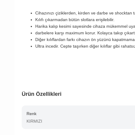
Cihazınızı çiziklerden, kirden ve darbe ve shockta
Kılıfı çıkarmadan bütün slotlara erişilebilir.
Harika kalıp kesimi sayesinde cihaza mükemmel uy
darbelere karşı maximum korur. Kolayca takıp çıkart
Diğer kılıflardan farkı cihazın ön yüzünü kapatmam
Ultra incedir. Cepte taşırken diğer kılıflar gibi rahats
Ürün Özellikleri
Renk
KIRMIZI