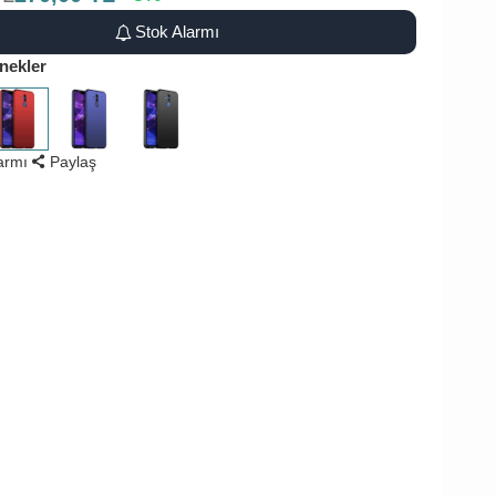
Stok Alarmı
nekler
larmı
Paylaş