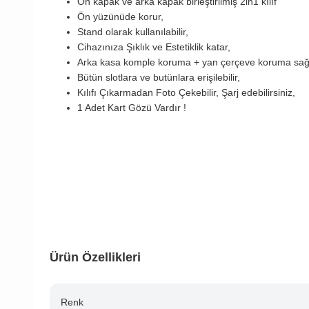
Ön kapak ve arka kapak birleştirilmiş 2in1 kılıf
Ön yüzünüde korur,
Stand olarak kullanılabilir,
Cihazınıza Şıklık ve Estetiklik katar,
Arka kasa komple koruma + yan çerçeve koruma sağl
Bütün slotlara ve butünlara erişilebilir,
Kılıfı Çıkarmadan Foto Çekebilir, Şarj edebilirsiniz,
1 Adet Kart Gözü Vardır !
Ürün Özellikleri
Renk