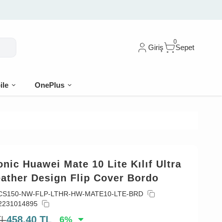
0
Giriş
Sepet
ile
OnePlus
nic Huawei Mate 10 Lite Kılıf Ultra
ather Design Flip Cover Bordo
CS150-NW-FLP-LTHR-HW-MATE10-LTE-BRD
2231014895
TL
458,40
TL
6
%