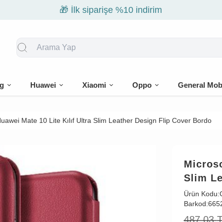
🎁 İlk siparişe %10 indirim
g
Huawei
Xiaomi
Oppo
General Mob
uawei Mate 10 Lite Kılıf Ultra Slim Leather Design Flip Cover Bordo
Microso
Slim Le
Ürün Kodu:
Barkod:
665
487,03