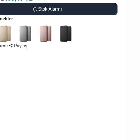
Stok Alarmı
nekler
larmı
Paylaş