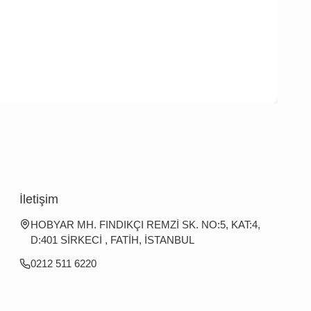
İletişim
HOBYAR MH. FINDIKÇI REMZİ SK. NO:5, KAT:4,
D:401 SİRKECİ , FATİH, İSTANBUL
0212 511 6220