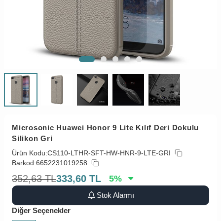
Microsonic Huawei Honor 9 Lite Kılıf Deri Dokulu
Silikon Gri
Ürün Kodu:
CS110-LTHR-SFT-HW-HNR-9-LTE-GRI
Barkod:
6652231019258
352,63
TL
333,60
TL
5
%
Stok Alarmı
Diğer Seçenekler