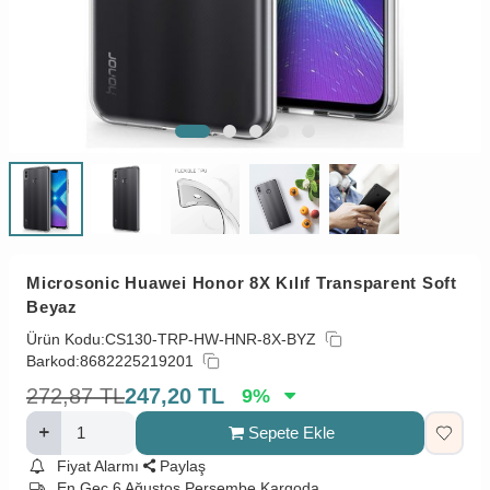
Microsonic Huawei Honor 8X Kılıf Transparent Soft
Beyaz
Ürün Kodu:
CS130-TRP-HW-HNR-8X-BYZ
Barkod:
8682225219201
272,87
TL
247,20
TL
9
%
Sepete Ekle
Fiyat Alarmı
Paylaş
En Geç 6 Ağustos Perşembe Kargoda