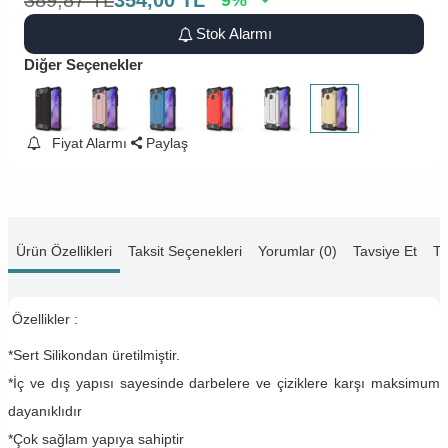
389,87
TL
354,00
TL
9
%
Stok Alarmı
Diğer Seçenekler
Fiyat Alarmı
Paylaş
Ürün Özellikleri
Taksit Seçenekleri
Yorumlar (0)
Tavsiye Et
Te
Özellikler :
*Sert Silikondan üretilmiştir.
*İç ve dış yapısı sayesinde darbelere ve çiziklere karşı maksimum
dayanıklıdır
*Çok sağlam yapıya sahiptir