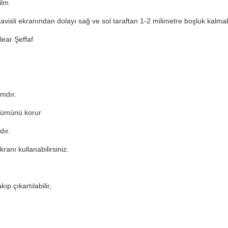
ilm
 kavisli ekranından dolayı sağ ve sol taraftan 1-2 milimetre boşluk kalmak
ear Şeffaf
mdır.
ünümünü korur
dır.
anı kullanabilirsiniz.
ıp çıkartılabilir,