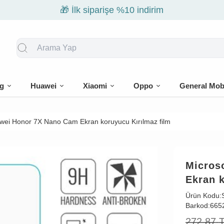
🎁 İlk siparişe %10 indirim
g
Huawei
Xiaomi
Oppo
General Mob
wei Honor 7X Nano Cam Ekran koruyucu Kırılmaz film
Micros
Ekran k
Ürün Kodu:
Barkod:
665
272,87