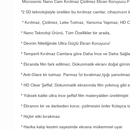
Microsonic Nano Cam Kırılmaz Çizilmez Ekran Koruyucu F
*2.5D teknolojisiyle üretilen bu kırılmaz camlar, cihazınızın
* Kırılmaz, Çizilmez, Leke Tutmaz, Yansıma Yapmaz, HD Cl
* Nano Teknoloji Ürünü, Tüm Özellikler bir arada,
* Devrim Niteliğinde Ultra Güçlü Ekran Koruyucu!
* Temperli Kırılmaz Camlara göre Daha İnce ve Daha Sağla
* Ekranda film fark edilmez, Dokunmatik ekranı doğal gör
* Anti-Glare kir tutmaz. Parmaz İzi bırakmaz,Işığı yansıtmaz
* HD Clear Şeffaf, Dokunmatik ekranında film yokmuş gibi ekr
* Yüksek kalite ultra ince şeffaf film materyalden üretilmiştir.
* Ekranını kir ve darbeden korur, çizilmesini önler Kolayca tak
* Hiçbir etki bırakmaz.
* Harika kalıp kesimi sayesinde ekrana mükemmel uyar