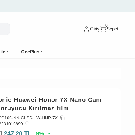
0
Giriş
Sepet
ile
OnePlus
onic Huawei Honor 7X Nano Cam
oruyucu Kırılmaz film
SG106-NN-GLSS-HW-HNR-7X
2231016899
TL
247,20
TL
9
%