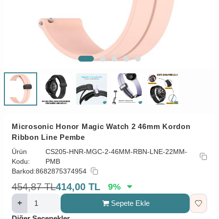
Microsonic Honor Magic Watch 2 46mm Kordon
Ribbon Line Pembe
Ürün
CS205-HNR-MGC-2-46MM-RBN-LNE-22MM-
Kodu:
PMB
Barkod:
8682875374954
454,87
TL
414,00
TL
9
%
Sepete Ekle
Diğer Seçenekler